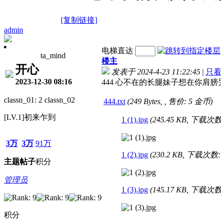
[复制链接]
admin
电梯直达
ta_mind
楼主
开心
发表于 2024-4-23 11:22:45
|
只
2023-12-30 08:16
444 心不在的长腿妹子想在你肩膀哭泣
classn_01: 2 classn_02
444.txt
(249 Bytes, , 售价: 5 金币)
[LV.1]初来乍到
1 (1).jpg
(245.45 KB, 下载次数:
3万
3万
91万
1 (2).jpg
(230.2 KB, 下载次数: 
主题
帖子
积分
管理员
1 (3).jpg
(145.17 KB, 下载次数:
积分