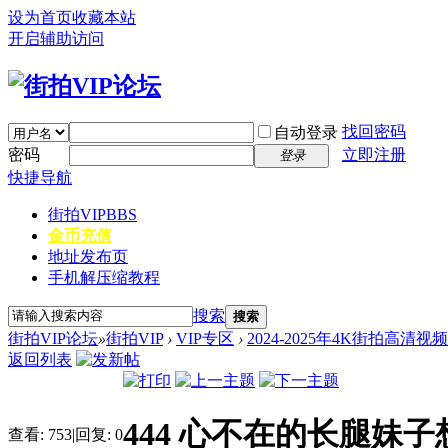
设为首页
收藏本站
开启辅助访问
找回密码
自动登录
密码
立即注册
登录
快捷导航
街拍VIP
BBS
金币充值
地址发布页
手机解压缩教程
搜索
搜索
街拍VIP论坛
»
街拍VIP
›
VIP专区
›
2024-2025年4K街拍高清视
返回列表
444 心不在的长腿妹子
查看:
753
|
回复:
0