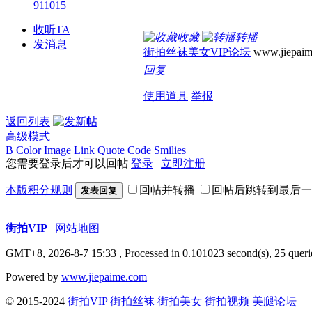
911015
收听TA
收藏
转播
发消息
街拍丝袜美女VIP论坛
www.jiepaim
回复
使用道具
举报
返回列表
高级模式
B
Color
Image
Link
Quote
Code
Smilies
您需要登录后才可以回帖
登录
|
立即注册
本版积分规则
回帖并转播
回帖后跳转到最后一
发表回复
街拍VIP
|
网站地图
GMT+8, 2026-8-7 15:33
, Processed in 0.101023 second(s), 25 queri
Powered by
www.jiepaime.com
© 2015-2024
街拍VIP
街拍丝袜
街拍美女
街拍视频
美腿论坛