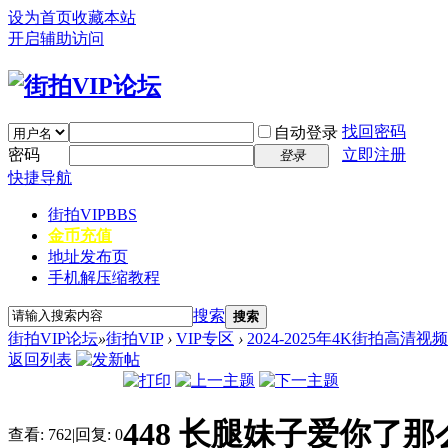
设为首页
收藏本站
开启辅助访问
找回密码
自动登录
密码
立即注册
登录
快捷导航
街拍VIP
BBS
金币充值
地址发布页
手机解压缩教程
搜索
搜索
街拍VIP论坛
»
街拍VIP
›
VIP专区
›
2024-2025年4K街拍高清视
返回列表
448 长腿妹子爱你了那么
查看:
762
|
回复:
0