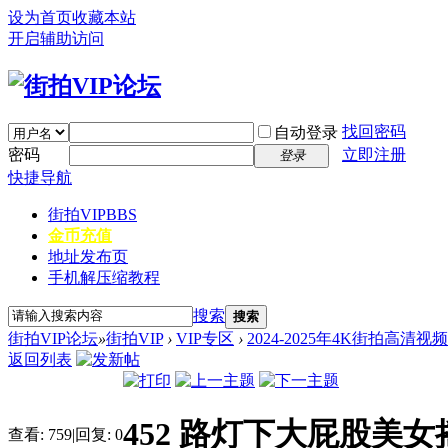
设为首页
收藏本站
开启辅助访问
找回密码
自动登录
密码
立即注册
登录
快捷导航
街拍VIP
BBS
金币充值
地址发布页
手机解压缩教程
搜索
搜索
街拍VIP论坛
»
街拍VIP
›
VIP专区
›
2024-2025年4K街拍高清视
返回列表
452 路灯下大屁股美女摇
查看:
759
|
回复:
0