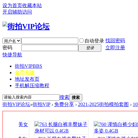
设为首页
收藏本站
开启辅助访问
找回密码
自动登录
密码
立即注册
登录
快捷导航
街拍VIP
BBS
金币充值
地址发布页
手机解压缩教程
搜索
搜索
街拍VIP论坛
»
街拍VIP
›
免费分享
›
2021-2025街拍模拍套图
›
1
签
到
送