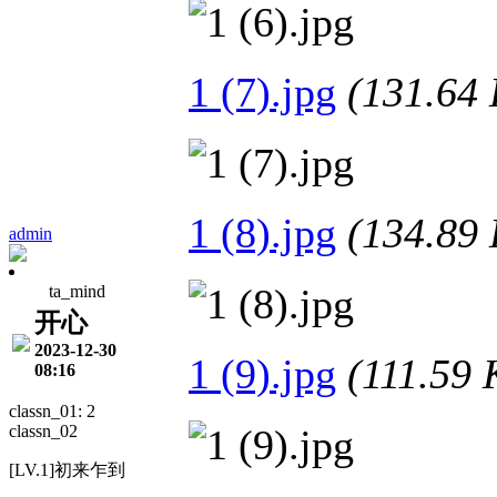
1 (7).jpg
(131.6
1 (8).jpg
(134.8
admin
ta_mind
开心
2023-12-30
1 (9).jpg
(111.5
08:16
classn_01: 2
classn_02
[LV.1]初来乍到