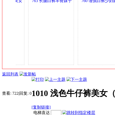
肥乳气质美女
763 长腿白裤丰臀妹子
760 谨慎白裤少妇婀
金
0.4GB
身材可以 0.4GB
多姿 0.4GB
币
返回列表
1010 浅色牛仔裤美女（
查看:
722
|
回复:
0
[复制链接]
电梯直达