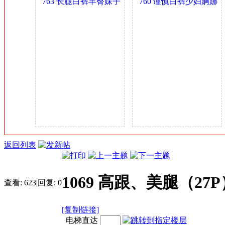
美女
763 长腿白裤丰臀妹子
760 谨慎白裤少妇婀娜
金
B
身材可以 0.4GB
多姿 0.4GB
币
返回列表
1069 高跟、美腿（27P
查看:
623
|
回复:
0
[复制链接]
电梯直达