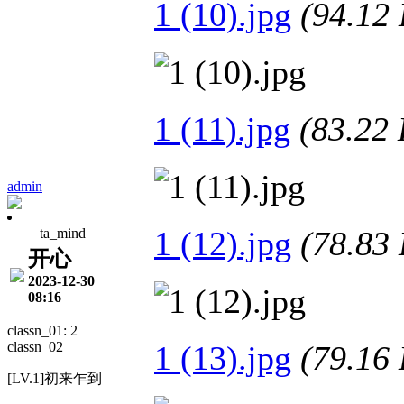
1 (10).jpg
(94.1
1 (11).jpg
(83.2
admin
1 (12).jpg
(78.8
ta_mind
开心
2023-12-30
08:16
classn_01: 2
classn_02
1 (13).jpg
(79.1
[LV.1]初来乍到