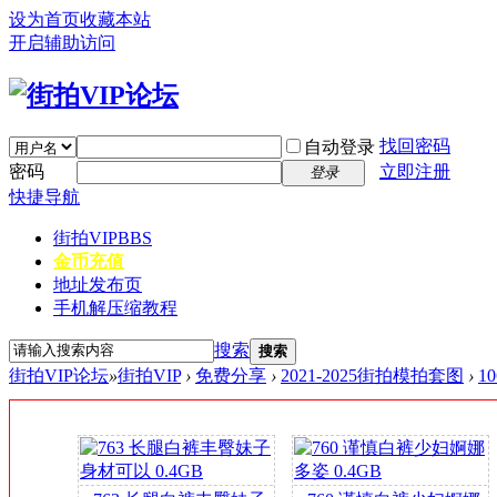
设为首页
收藏本站
开启辅助访问
找回密码
自动登录
密码
立即注册
登录
快捷导航
街拍VIP
BBS
金币充值
地址发布页
手机解压缩教程
搜索
搜索
街拍VIP论坛
»
街拍VIP
›
免费分享
›
2021-2025街拍模拍套图
›
1
签
到
送