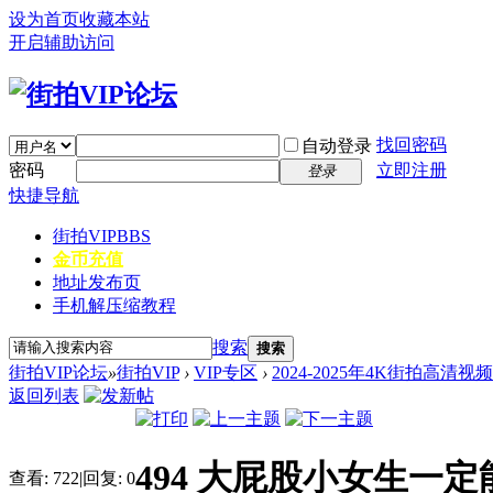
设为首页
收藏本站
开启辅助访问
找回密码
自动登录
密码
立即注册
登录
快捷导航
街拍VIP
BBS
金币充值
地址发布页
手机解压缩教程
搜索
搜索
街拍VIP论坛
»
街拍VIP
›
VIP专区
›
2024-2025年4K街拍高清视
返回列表
494 大屁股小女生一定能
查看:
722
|
回复:
0