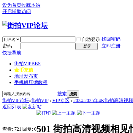
设为首页
收藏本站
开启辅助访问
找回密码
自动登录
密码
立即注册
登录
快捷导航
街拍VIP
BBS
金币充值
地址发布页
手机解压缩教程
搜索
搜索
街拍VIP论坛
»
街拍VIP
›
VIP专区
›
2024-2025年4K街拍高清视
返回列表
501 街拍高清视频相见
查看:
721
|
回复:
0