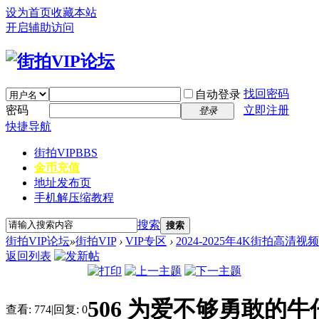
设为首页
收藏本站
开启辅助访问
找回密码
自动登录
密码
立即注册
登录
快捷导航
街拍VIP
BBS
金币充值
地址发布页
手机解压缩教程
搜索
搜索
街拍VIP论坛
»
街拍VIP
›
VIP专区
›
2024-2025年4K街拍高清视
返回列表
506 为爱不够勇敢的牛
查看:
774
|
回复:
0