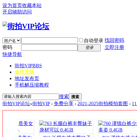
设为首页
收藏本站
开启辅助访问
找回密码
自动登录
密码
立即注册
登录
快捷导航
街拍VIP
BBS
金币充值
地址发布页
手机解压缩教程
搜索
搜索
街拍VIP论坛
»
街拍VIP
›
免费分享
›
2021-2025街拍模拍套图
›
1
签
到
送