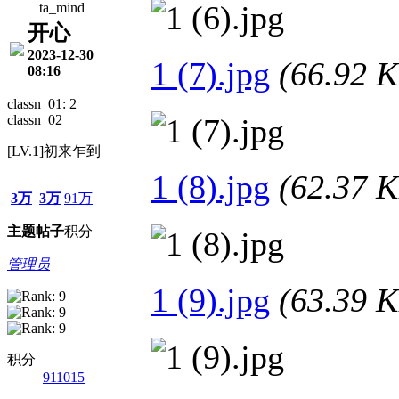
ta_mind
开心
2023-12-30
1 (7).jpg
(66.92
08:16
classn_01: 2
classn_02
[LV.1]初来乍到
1 (8).jpg
(62.37
3万
3万
91万
主题
帖子
积分
管理员
1 (9).jpg
(63.39
积分
911015