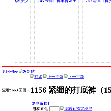
丰臀肥乳气质美女
763 长腿白裤丰臀妹子
760 谨慎白裤
金
少妇 0.4GB
身材可以 0.4GB
多姿 0.4GB
币
返回列表
1156 紧绷的打底裤（1
查看:
663
|
回复:
0
[复制链接]
电梯直达