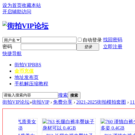
设为首页
收藏本站
开启辅助访问
找回密码
自动登录
密码
立即注册
登录
快捷导航
街拍VIP
BBS
金币充值
地址发布页
手机解压缩教程
搜索
搜索
街拍VIP论坛
»
街拍VIP
›
免费分享
›
2021-2025街拍模拍套图
›
1
签
到
送