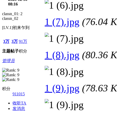
08:16
classn_01: 2
classn_02
1 (7).jpg
(76.04
[LV.1]初来乍到
3万
3万
91万
主题
帖子
积分
1 (8).jpg
(80.36
管理员
1 (9).jpg
(78.63
积分
911015
收听TA
发消息