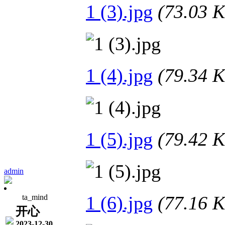
1 (3).jpg
(73.03
1 (4).jpg
(79.34
1 (5).jpg
(79.42
admin
1 (6).jpg
(77.16
ta_mind
开心
2023-12-30