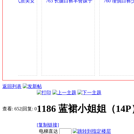
丰臀肥乳气质美女
763 长腿白裤丰臀妹子
760 谨慎白裤
金
少妇 0.4GB
身材可以 0.4GB
多姿 0.4GB
币
返回列表
1186 蓝裙小姐姐（14P
查看:
652
|
回复:
0
[复制链接]
电梯直达