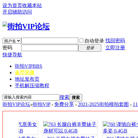
设为首页
收藏本站
开启辅助访问
找回密码
自动登录
密码
立即注册
登录
快捷导航
街拍VIP
BBS
金币充值
地址发布页
手机解压缩教程
搜索
搜索
街拍VIP论坛
»
街拍VIP
›
免费分享
›
2021-2025街拍模拍套图
›
1
签
到
送