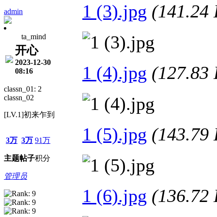
1 (3).jpg
(141.2
admin
ta_mind
开心
2023-12-30
1 (4).jpg
(127.8
08:16
classn_01: 2
classn_02
[LV.1]初来乍到
1 (5).jpg
(143.7
3万
3万
91万
主题
帖子
积分
管理员
1 (6).jpg
(136.7