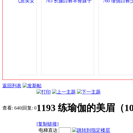
丰臀肥乳气质美女
763 长腿白裤丰臀妹子
760 谨慎白裤
金
少妇 0.4GB
身材可以 0.4GB
多姿 0.4GB
币
返回列表
1193 练瑜伽的美眉（1
查看:
640
|
回复:
0
[复制链接]
电梯直达