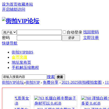
设为首页
收藏本站
开启辅助访问
找回密码
自动登录
密码
立即注册
登录
快捷导航
街拍VIP
BBS
金币充值
地址发布页
手机解压缩教程
搜索
搜索
街拍VIP论坛
»
街拍VIP
›
免费分享
›
2021-2025街拍模拍套图
›
1
签
到
送