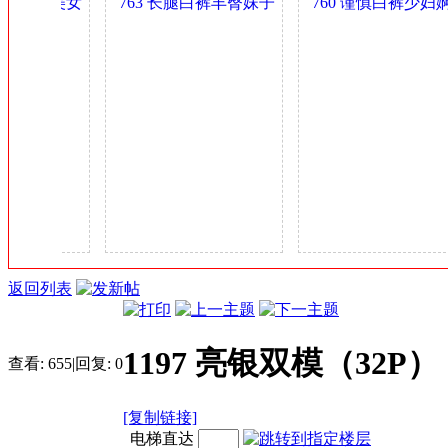
乳气质美女
763 长腿白裤丰臀妹子
760 谨慎白裤少妇婀娜
金
.4GB
身材可以 0.4GB
多姿 0.4GB
币
返回列表
1197 亮银双模（32P）
查看:
655
|
回复:
0
[复制链接]
电梯直达