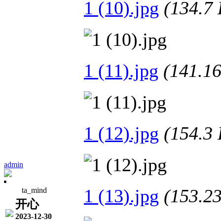
1 (10).jpg
(134.
1 (11).jpg
(141.
1 (12).jpg
(154.
admin
1 (13).jpg
(153.
ta_mind
开心
2023-12-30