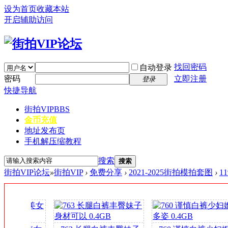
设为首页
收藏本站
开启辅助访问
找回密码
自动登录
密码
立即注册
登录
快捷导航
街拍VIP
BBS
金币充值
地址发布页
手机解压缩教程
搜索
搜索
街拍VIP论坛
»
街拍VIP
›
免费分享
›
2021-2025街拍模拍套图
›
1
签
到
送