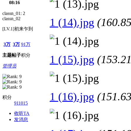
08:16
classn_01: 2
classn_02
1 (14).jpg
(160.
[LV.1]初来乍到
3万
3万
91万
主题
帖子
积分
1 (15).jpg
(153.
管理员
1 (16).jpg
(151.
积分
911015
收听TA
发消息