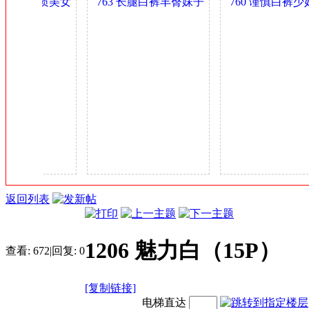
臀肥乳气质美女
763 长腿白裤丰臀妹子
760 谨慎白裤少妇
金
妇 0.4GB
身材可以 0.4GB
多姿 0.4GB
币
返回列表
1206 魅力白（15P）
查看:
672
|
回复:
0
[复制链接]
电梯直达