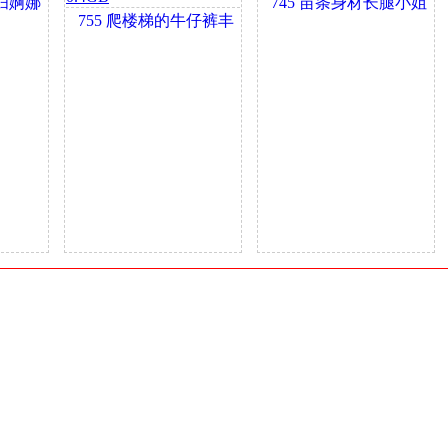
婀娜
745 苗条身材长腿小姐
755 爬楼梯的牛仔裤丰
姐诶 0.4GB
臀小姐姐身材很哇塞
0.4GB