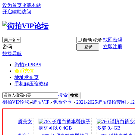
设为首页
收藏本站
开启辅助访问
找回密码
自动登录
密码
立即注册
登录
快捷导航
街拍VIP
BBS
金币充值
地址发布页
手机解压缩教程
搜索
搜索
街拍VIP论坛
»
街拍VIP
›
免费分享
›
2021-2025街拍模拍套图
›
1
签
到
送