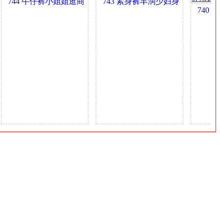
744 牛仔裤小姐姐逛商
743 紧身裤丰润少妇身
740 
场 0.4GB
材真好 0.4GB
茶的心