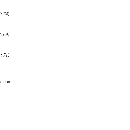
 74)
 69)
 71)
e.com