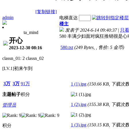
[复制链接]
admin
电梯直达
楼主
发表于 2024-6-14 09:40:37
|
只
ta_mind
580 丰满少妇面对疯狂推销很是心动 
开心
580.txt
(249 Bytes, , 售价: 5 金币)
2023-12-30 08:16
classn_01: 2 classn_02
[LV.1]初来乍到
3万
3万
91万
1 (1).jpg
(150.66 KB, 下载次数:
主题
帖子
积分
1 (2).jpg
(155.38 KB, 下载次数:
管理员
1 (3).jpg
(150.15 KB, 下载次数:
积分