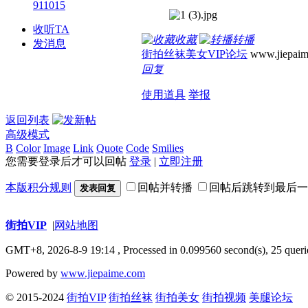
911015
收听TA
收藏
转播
发消息
街拍丝袜美女VIP论坛
www.jiepaim
回复
使用道具
举报
返回列表
高级模式
B
Color
Image
Link
Quote
Code
Smilies
您需要登录后才可以回帖
登录
|
立即注册
本版积分规则
回帖并转播
回帖后跳转到最后一
发表回复
街拍VIP
|
网站地图
GMT+8, 2026-8-9 19:14
, Processed in 0.099560 second(s), 25 queri
Powered by
www.jiepaime.com
© 2015-2024
街拍VIP
街拍丝袜
街拍美女
街拍视频
美腿论坛