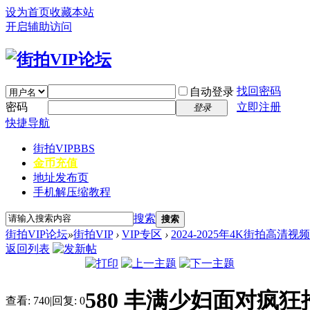
设为首页
收藏本站
开启辅助访问
找回密码
自动登录
密码
立即注册
登录
快捷导航
街拍VIP
BBS
金币充值
地址发布页
手机解压缩教程
搜索
搜索
街拍VIP论坛
»
街拍VIP
›
VIP专区
›
2024-2025年4K街拍高清视
返回列表
580 丰满少妇面对疯狂推
查看:
740
|
回复:
0