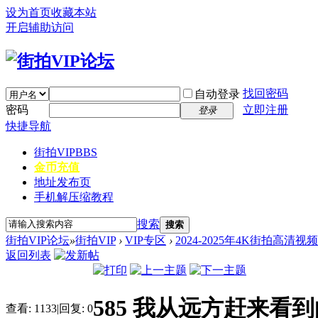
设为首页
收藏本站
开启辅助访问
找回密码
自动登录
密码
立即注册
登录
快捷导航
街拍VIP
BBS
金币充值
地址发布页
手机解压缩教程
搜索
搜索
街拍VIP论坛
»
街拍VIP
›
VIP专区
›
2024-2025年4K街拍高清视
返回列表
585 我从远方赶来看到
查看:
1133
|
回复:
0