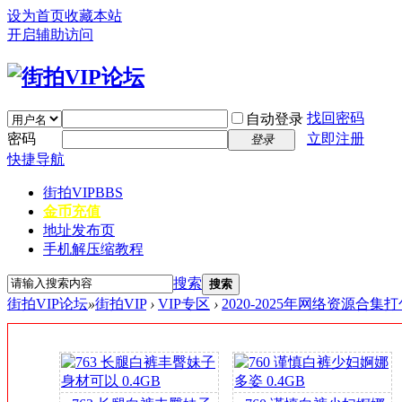
设为首页
收藏本站
开启辅助访问
找回密码
自动登录
密码
立即注册
登录
快捷导航
街拍VIP
BBS
金币充值
地址发布页
手机解压缩教程
搜索
搜索
街拍VIP论坛
»
街拍VIP
›
VIP专区
›
2020-2025年网络资源合集
签
到
送