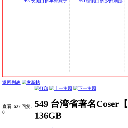
质美女
763 长腿白裤丰臀妹子
760 谨慎白裤少妇婀娜
金
GB
身材可以 0.4GB
多姿 0.4GB
币
返回列表
549 台湾省著名Cos
查看:
627
|
回复:
0
136GB