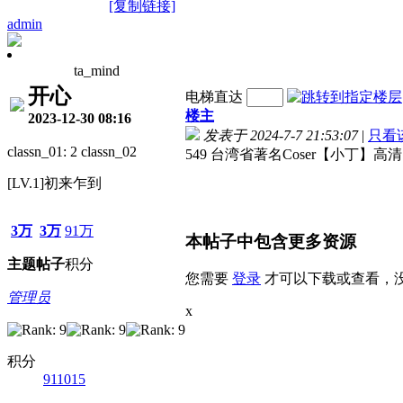
[复制链接]
admin
ta_mind
开心
电梯直达
楼主
2023-12-30 08:16
发表于 2024-7-7 21:53:07
|
只看
classn_01: 2 classn_02
549 台湾省著名Coser【小丁】高
[LV.1]初来乍到
3万
3万
91万
本帖子中包含更多资源
主题
帖子
积分
您需要
登录
才可以下载或查看，
管理员
x
积分
911015