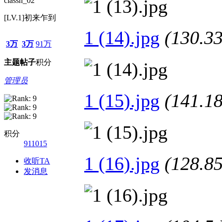
classn_02
[LV.1]初来乍到
1 (14).jpg
(130.
3万
3万
91万
主题
帖子
积分
管理员
1 (15).jpg
(141.
积分
911015
1 (16).jpg
(128.
收听TA
发消息