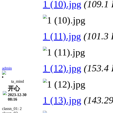
1 (10).jpg
(109.
1 (11).jpg
(101.
1 (12).jpg
(153.
admin
ta_mind
开心
2023-12-30
1 (13).jpg
(143.
08:16
classn_01: 2