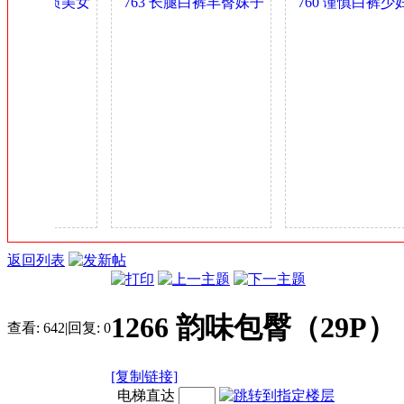
肥乳气质美女
763 长腿白裤丰臀妹子
760 谨慎白裤少妇
金
 0.4GB
身材可以 0.4GB
多姿 0.4GB
币
返回列表
1266 韵味包臀（29P）
查看:
642
|
回复:
0
[复制链接]
电梯直达