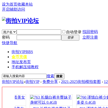
设为首页
收藏本站
开启辅助访问
找回密码
自动登录
密码
立即注册
登录
快捷导航
街拍VIP
BBS
金币充值
地址发布页
手机解压缩教程
搜索
搜索
街拍VIP论坛
»
街拍VIP
›
免费分享
›
2021-2025街拍模拍套图
›
1
签
到
送