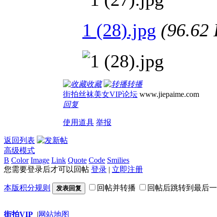
1 (28).jpg
(96.6
收藏
转播
街拍丝袜美女VIP论坛
www.jiepaime.com
回复
使用道具
举报
返回列表
高级模式
B
Color
Image
Link
Quote
Code
Smilies
您需要登录后才可以回帖
登录
|
立即注册
本版积分规则
回帖并转播
回帖后跳转到最后一
发表回复
街拍VIP
|
网站地图