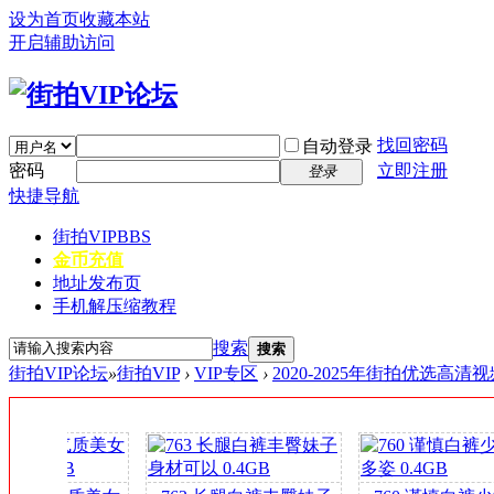
设为首页
收藏本站
开启辅助访问
找回密码
自动登录
密码
立即注册
登录
快捷导航
街拍VIP
BBS
金币充值
地址发布页
手机解压缩教程
搜索
搜索
街拍VIP论坛
»
街拍VIP
›
VIP专区
›
2020-2025年街拍优选高
签
到
送