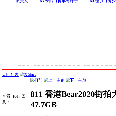
丰臀肥乳气质美女
763 长腿白裤丰臀妹子
760 谨慎白裤少
金
少妇 0.4GB
身材可以 0.4GB
多姿 0.4GB
币
返回列表
811 香港Bear202
查看:
1017
|
回
复:
0
47.7GB