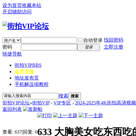
设为首页
收藏本站
开启辅助访问
找回密码
自动登录
密码
立即注册
登录
快捷导航
街拍VIP
BBS
金币充值
地址发布页
手机解压缩教程
搜索
搜索
街拍VIP论坛
»
街拍VIP
›
VIP专区
›
2024-2025年4K街拍高清视
返回列表
633 大胸美女吃东西吃的
查看:
637
|
回复:
0