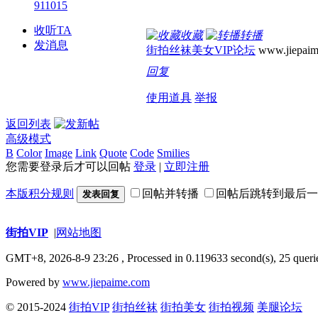
911015
收听TA
收藏
转播
发消息
街拍丝袜美女VIP论坛
www.jiepaim
回复
使用道具
举报
返回列表
高级模式
B
Color
Image
Link
Quote
Code
Smilies
您需要登录后才可以回帖
登录
|
立即注册
本版积分规则
回帖并转播
回帖后跳转到最后一
发表回复
街拍VIP
|
网站地图
GMT+8, 2026-8-9 23:26
, Processed in 0.119633 second(s), 25 querie
Powered by
www.jiepaime.com
© 2015-2024
街拍VIP
街拍丝袜
街拍美女
街拍视频
美腿论坛