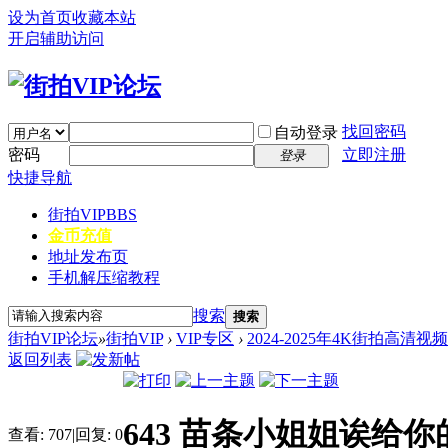
设为首页
收藏本站
开启辅助访问
找回密码
自动登录
密码
立即注册
登录
快捷导航
街拍VIP
BBS
金币充值
地址发布页
手机解压缩教程
搜索
搜索
街拍VIP论坛
»
街拍VIP
›
VIP专区
›
2024-2025年4K街拍高清视
返回列表
643 苗条小姐姐诶给你
查看:
707
|
回复:
0