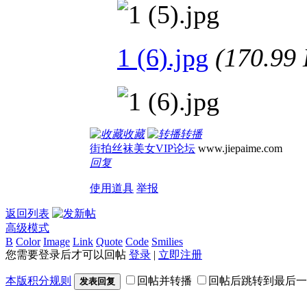
1 (6).jpg
(170.9
收藏
转播
街拍丝袜美女VIP论坛
www.jiepaime.com
回复
使用道具
举报
返回列表
高级模式
B
Color
Image
Link
Quote
Code
Smilies
您需要登录后才可以回帖
登录
|
立即注册
本版积分规则
回帖并转播
回帖后跳转到最后一
发表回复