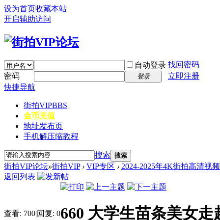
设为首页
收藏本站
开启辅助访问
找回密码
自动登录
密码
立即注册
登录
快捷导航
街拍VIP
BBS
金币充值
地址发布页
手机解压缩教程
搜索
搜索
街拍VIP论坛
»
街拍VIP
›
VIP专区
›
2024-2025年4K街拍高清视
返回列表
660 大学生苗条美女走
查看:
700
|
回复:
0