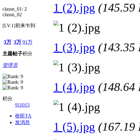
1 (2).jpg
(145.5
classn_01: 2
classn_02
[LV.1]初来乍到
3万
3万
91万
1 (3).jpg
(143.3
主题
帖子
积分
管理员
1 (4).jpg
(148.6
积分
911015
收听TA
发消息
1 (5).jpg
(167.1