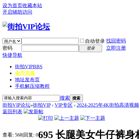
设为首页
收藏本站
开启辅助访问
找回密码
自动登录
密码
立即注册
登录
快捷导航
街拍VIP
BBS
金币充值
地址发布页
手机解压缩教程
搜索
搜索
街拍VIP论坛
»
街拍VIP
›
VIP专区
›
2024-2025年4K街拍高清视
返回列表
695 长腿美女牛仔裤身材
查看:
568
|
回复:
0