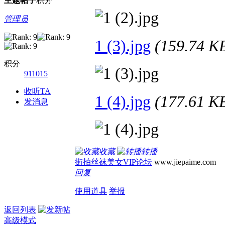
主题
帖子
积分
管理员
1 (3).jpg
(159.74 
积分
911015
收听TA
1 (4).jpg
(177.61 
发消息
收藏
转播
街拍丝袜美女VIP论坛
www.jiepaime.com
回复
使用道具
举报
返回列表
高级模式