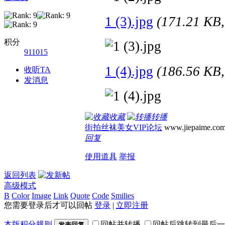
1 (3).jpg
(171.21 K
积分
911015
1 (4).jpg
(186.56 K
收听TA
发消息
收藏
转播
街拍丝袜美女VIP论坛
www.jiepaime.co
回复
使用道具
举报
返回列表
高级模式
B
Color
Image
Link
Quote
Code
Smilies
您需要登录后才可以回帖
登录
|
立即注册
本版积分规则
回帖并转播
回帖后跳转到最后一
发表回复