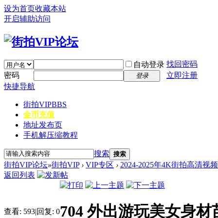
设为首页
收藏本站
开启辅助访问
找回密码
自动登录
密码
立即注册
登录
快捷导航
街拍VIP
BBS
金币充值
地址发布页
手机解压缩教程
搜索
搜索
街拍VIP论坛
»
街拍VIP
›
VIP专区
›
2024-2025年4K街拍高清视
返回列表
704 外出游玩美女身材苗
查看:
593
|
回复:
0