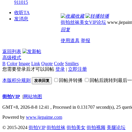
911015
收听TA
收藏
转播
发消息
街拍丝袜美女VIP论坛
www.jiepaim
回复
使用道具
举报
返回列表
高级模式
B
Color
Image
Link
Quote
Code
Smilies
您需要登录后才可以回帖
登录
|
立即注册
本版积分规则
回帖并转播
回帖后跳转到最后一
发表回复
街拍VIP
|
网站地图
GMT+8, 2026-8-8 12:41
, Processed in 0.131707 second(s), 25 queri
Powered by
www.jiepaime.com
© 2015-2024
街拍VIP
街拍丝袜
街拍美女
街拍视频
美腿论坛