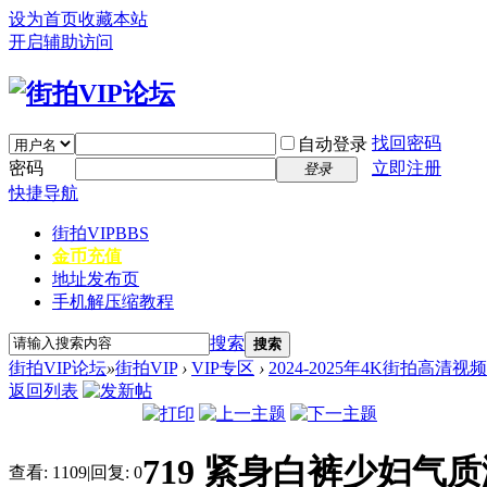
设为首页
收藏本站
开启辅助访问
找回密码
自动登录
密码
立即注册
登录
快捷导航
街拍VIP
BBS
金币充值
地址发布页
手机解压缩教程
搜索
搜索
街拍VIP论坛
»
街拍VIP
›
VIP专区
›
2024-2025年4K街拍高清视
返回列表
719 紧身白裤少妇气质
查看:
1109
|
回复:
0