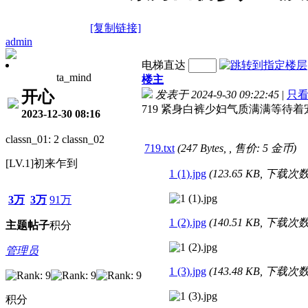
[复制链接]
admin
电梯直达
ta_mind
楼主
开心
发表于 2024-9-30 09:22:45
|
只
719 紧身白裤少妇气质满满等待着宠幸
2023-12-30 08:16
classn_01: 2 classn_02
719.txt
(247 Bytes, , 售价: 5 金币)
[LV.1]初来乍到
1 (1).jpg
(123.65 KB, 下载次数:
3万
3万
91万
1 (2).jpg
(140.51 KB, 下载次数:
主题
帖子
积分
管理员
1 (3).jpg
(143.48 KB, 下载次数:
积分