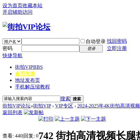
设为首页
收藏本站
开启辅助访问
找回密码
自动登录
密码
立即注册
登录
快捷导航
街拍VIP
BBS
金币充值
地址发布页
手机解压缩教程
搜索
搜索
街拍VIP论坛
»
街拍VIP
›
VIP专区
›
2024-2025年4K街拍高清视
返回列表
742 街拍高清视频长腿热
查看:
440
|
回复:
0