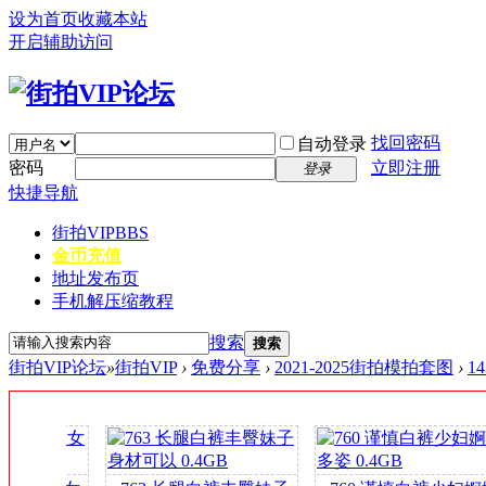
设为首页
收藏本站
开启辅助访问
找回密码
自动登录
密码
立即注册
登录
快捷导航
街拍VIP
BBS
金币充值
地址发布页
手机解压缩教程
搜索
搜索
街拍VIP论坛
»
街拍VIP
›
免费分享
›
2021-2025街拍模拍套图
›
1
签
到
送