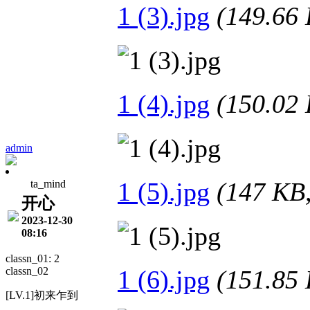
1 (3).jpg
(149.6
1 (4).jpg
(150.0
admin
1 (5).jpg
(147 K
ta_mind
开心
2023-12-30
08:16
classn_01: 2
classn_02
1 (6).jpg
(151.8
[LV.1]初来乍到