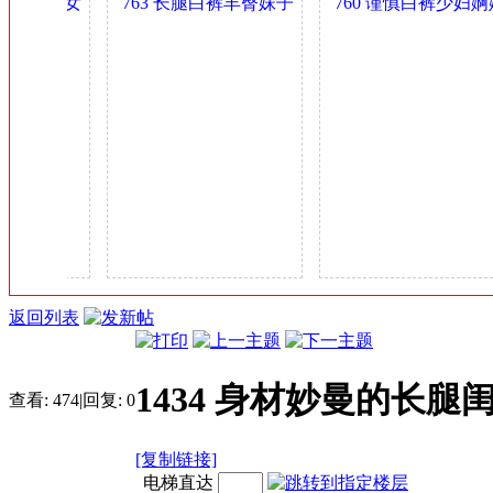
乳气质美女
763 长腿白裤丰臀妹子
760 谨慎白裤少妇婀娜
金
.4GB
身材可以 0.4GB
多姿 0.4GB
币
返回列表
1434 身材妙曼的长腿
查看:
474
|
回复:
0
[复制链接]
电梯直达