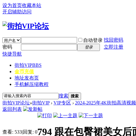
设为首页
收藏本站
开启辅助访问
找回密码
自动登录
密码
立即注册
登录
快捷导航
街拍VIP
BBS
金币充值
地址发布页
手机解压缩教程
搜索
搜索
街拍VIP论坛
»
街拍VIP
›
VIP专区
›
2024-2025年4K街拍高清视
返回列表
794 跟在包臀裙美女后
查看:
533
|
回复:
0