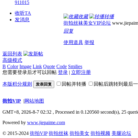
911015
收听TA
收藏
转播
发消息
街拍丝袜美女VIP论坛
www.jiepaim
回复
使用道具
举报
返回列表
高级模式
B
Color
Image
Link
Quote
Code
Smilies
您需要登录后才可以回帖
登录
|
立即注册
本版积分规则
回帖并转播
回帖后跳转到最后一
发表回复
街拍VIP
|
网站地图
GMT+8, 2026-8-7 02:32
, Processed in 0.120560 second(s), 25 queri
Powered by
www.jiepaime.com
© 2015-2024
街拍VIP
街拍丝袜
街拍美女
街拍视频
美腿论坛