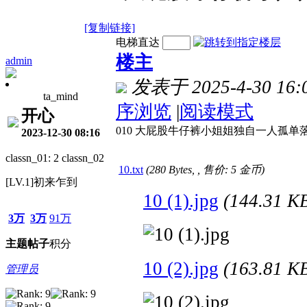
[复制链接]
电梯直达
楼主
admin
发表于 2025-4-30 16:
ta_mind
序浏览
|
阅读模式
开心
010 大屁股牛仔裤小姐姐独自一人孤单落寞
2023-12-30 08:16
classn_01: 2 classn_02
10.txt
(280 Bytes, , 售价: 5 金币)
[LV.1]初来乍到
10 (1).jpg
(144.31 
3万
3万
91万
主题
帖子
积分
10 (2).jpg
(163.81 
管理员