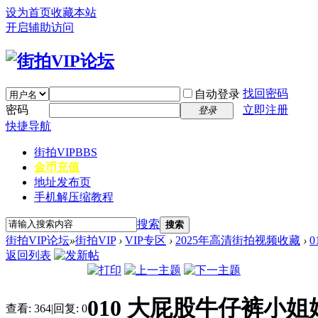
设为首页
收藏本站
开启辅助访问
找回密码
自动登录
密码
立即注册
登录
快捷导航
街拍VIP
BBS
金币充值
地址发布页
手机解压缩教程
搜索
搜索
街拍VIP论坛
»
街拍VIP
›
VIP专区
›
2025年高清街拍视频收藏
›
0
返回列表
010 大屁股牛仔裤小姐
查看:
364
|
回复:
0