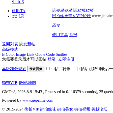
911015
收藏
转播
收听TA
街拍丝袜美女VIP论坛
www.jiepaim
发消息
回复
使用道具
举报
返回列表
高级模式
B
Color
Image
Link
Quote
Code
Smilies
您需要登录后才可以回帖
登录
|
立即注册
本版积分规则
回帖并转播
回帖后跳转到最后一
发表回复
街拍VIP
|
网站地图
GMT+8, 2026-8-9 15:43
, Processed in 0.116379 second(s), 25 querie
Powered by
www.jiepaime.com
© 2015-2024
街拍VIP
街拍丝袜
街拍美女
街拍视频
美腿论坛