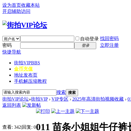
设为首页
收藏本站
开启辅助访问
找回密码
自动登录
密码
立即注册
登录
快捷导航
街拍VIP
BBS
金币充值
地址发布页
手机解压缩教程
搜索
搜索
街拍VIP论坛
»
街拍VIP
›
VIP专区
›
2025年高清街拍视频收藏
›
返回列表
011 苗条小姐姐牛仔裤长
查看:
342
|
回复:
0