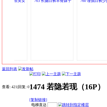
丰臀肥乳气质美女
763 长腿白裤丰臀妹子
760 谨慎白裤少
金
妇 0.4GB
身材可以 0.4GB
多姿 0.4GB
币
返回列表
1474 若隐若现（16P）
查看:
421
|
回复:
0
[复制链接]
电梯直达