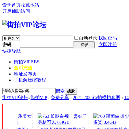
设为首页
收藏本站
开启辅助访问
找回密码
自动登录
密码
立即注册
登录
快捷导航
街拍VIP
BBS
金币充值
地址发布页
手机解压缩教程
搜索
搜索
街拍VIP论坛
»
街拍VIP
›
免费分享
›
2021-2025街拍模拍套图
›
1
签
到
送