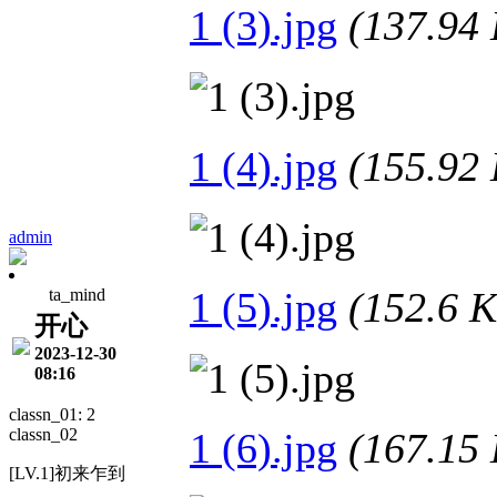
1 (3).jpg
(137.9
1 (4).jpg
(155.9
admin
1 (5).jpg
(152.6
ta_mind
开心
2023-12-30
08:16
classn_01: 2
classn_02
1 (6).jpg
(167.1
[LV.1]初来乍到