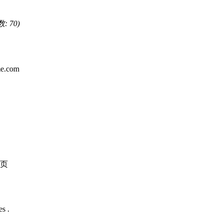
: 70)
e.com
页
es .