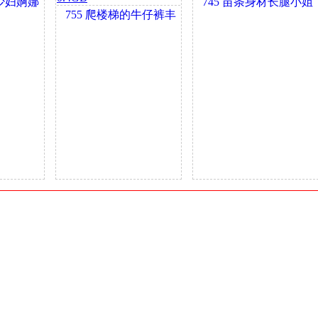
少妇婀娜
745 苗条身材长腿小姐
755 爬楼梯的牛仔裤丰
姐诶 0.4GB
臀小姐姐身材很哇塞
0.4GB