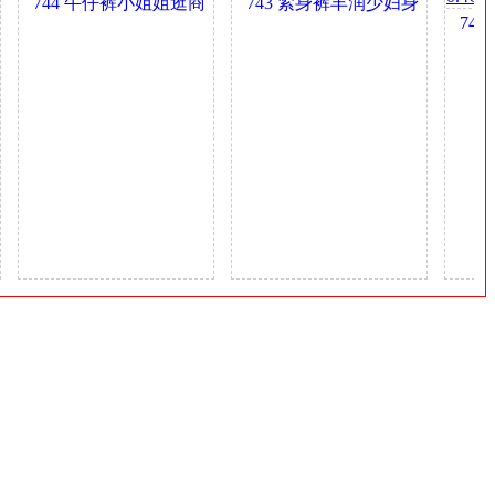
744 牛仔裤小姐姐逛商
743 紧身裤丰润少妇身
740
场 0.4GB
材真好 0.4GB
茶的