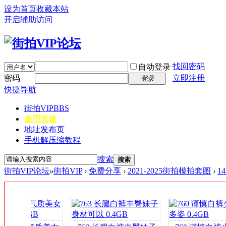
设为首页
收藏本站
开启辅助访问
找回密码
自动登录
密码
立即注册
登录
快捷导航
街拍VIP
BBS
金币充值
地址发布页
手机解压缩教程
搜索
搜索
街拍VIP论坛
»
街拍VIP
›
免费分享
›
2021-2025街拍模拍套图
›
1
签
到
送