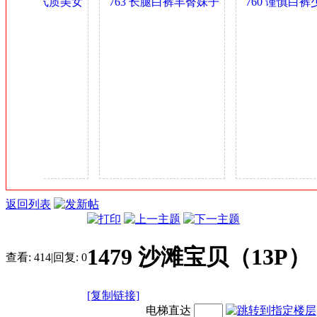
丰臀肥乳气质美女
763 长腿白裤丰臀妹子
760 谨慎白裤
金
少妇 0.4GB
身材可以 0.4GB
多姿 0.4GB
币
返回列表
1479 沙滩宝贝（13P）
查看:
414
|
回复:
0
[复制链接]
电梯直达