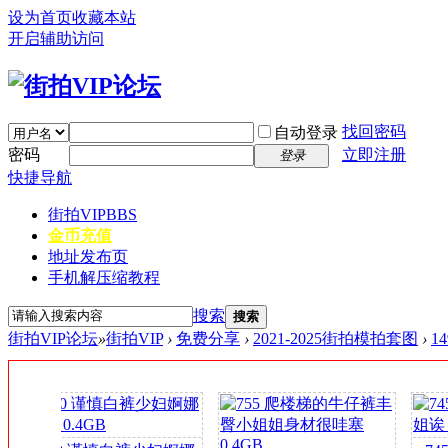
设为首页
收藏本站
开启辅助访问
找回密码
自动登录
密码
立即注册
登录
快捷导航
街拍VIP
BBS
金币充值
地址发布页
手机解压缩教程
搜索
搜索
街拍VIP论坛
»
街拍VIP
›
免费分享
›
2021-2025街拍模拍套图
›
1
签
到
送