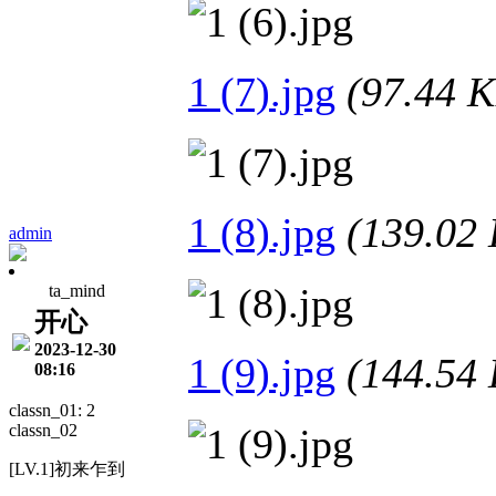
1 (7).jpg
(97.44
1 (8).jpg
(139.0
admin
ta_mind
开心
2023-12-30
1 (9).jpg
(144.5
08:16
classn_01: 2
classn_02
[LV.1]初来乍到