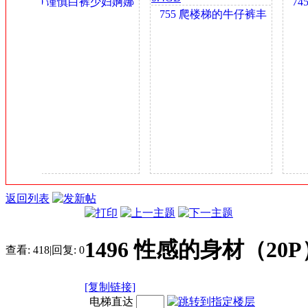
760 谨慎白裤少妇婀娜
745
金
755 爬楼梯的牛仔裤丰
多姿 0.4GB
币
臀小姐姐身材很哇塞
0.4GB
返回列表
1496 性感的身材（20P
查看:
418
|
回复:
0
[复制链接]
电梯直达