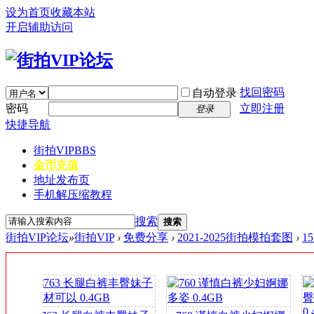
设为首页
收藏本站
开启辅助访问
找回密码
自动登录
密码
立即注册
登录
快捷导航
街拍VIP
BBS
金币充值
地址发布页
手机解压缩教程
搜索
搜索
街拍VIP论坛
»
街拍VIP
›
免费分享
›
2021-2025街拍模拍套图
›
1
签
到
送