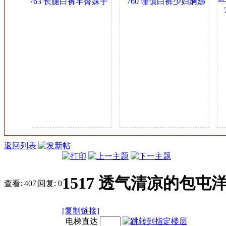
女
763 长腿白裤丰臀妹子
760 谨慎白裤少妇婀娜
金
7
身材可以 0.4GB
多姿 0.4GB
币
臀
返回列表
1517 透气清凉的包屯
查看:
407
|
回复:
0
[复制链接]
电梯直达